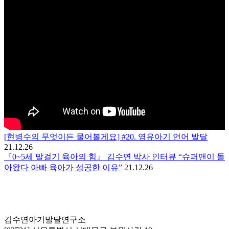
[현병수의 무엇이든 물어볼게요] #20. 영유아기 언어 발달
21.12.26
『0~5세 말걸기 육아의 힘』 김수연 박사 인터뷰 “슈퍼맨이 돌
아왔다 아빠 육아가 성공한 이유”
21.12.26
김수연아기발달연구소