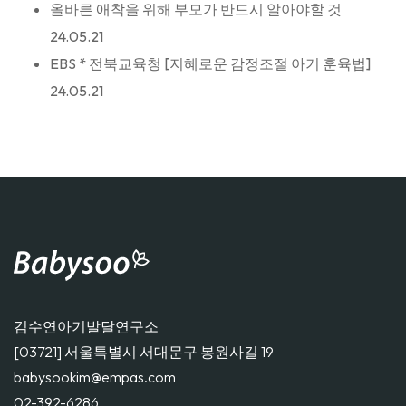
올바른 애착을 위해 부모가 반드시 알아야할 것
24.05.21
EBS * 전북교육청 [지혜로운 감정조절 아기 훈육법]
24.05.21
김수연아기발달연구소
[03721] 서울특별시 서대문구 봉원사길 19
babysookim@empas.com
02-392-6286