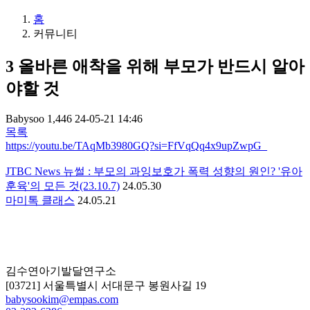
홈
커뮤니티
3
올바른 애착을 위해 부모가 반드시 알아
야할 것
Babysoo
1,446
24-05-21 14:46
목록
https://youtu.be/TAqMb3980GQ?si=FfVqQq4x9upZwpG_
JTBC News 뉴썰 : 부모의 과잉보호가 폭력 성향의 원인? '유아
훈육'의 모든 것(23.10.7)
24.05.30
마미톡 클래스
24.05.21
김수연아기발달연구소
[03721] 서울특별시 서대문구 봉원사길 19
babysookim@empas.com